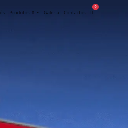
0
ós
Produtos
Galeria
Contactos