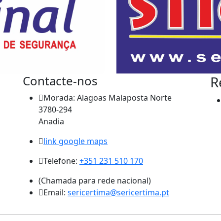
Contacte-nos
R
Morada: Alagoas Malaposta Norte
3780-294
Anadia
link google maps
Telefone:
+351 231 510 170
(Chamada para rede nacional)
Email:
sericertima@sericertima.pt